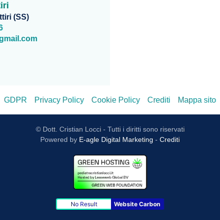
iri
tiri (SS)
6
@gmail.com
GDPR
Privacy Policy
Cookie Policy
Crediti
Mappa sito
© Dott. Cristian Locci - Tutti i diritti sono riservati
Powered by
E-agle Digital Marketing
-
Crediti
No Result
Website Carbon