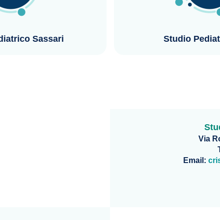
iatrico Sassari
Studio Pediatr
Stu
Via Ro
Email:
cri